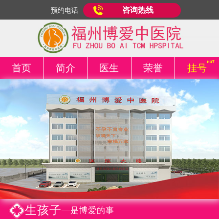
咨询热线
预约电话
首页
简介
医生
荣誉
挂号
生孩子
—是博爱的事