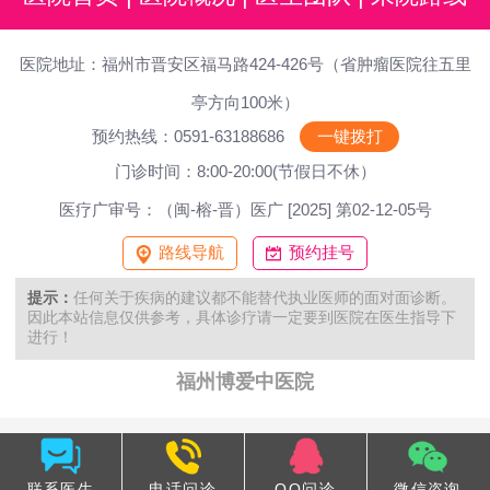
医院地址：福州市晋安区福马路424-426号（省肿瘤医院往五里
亭方向100米）
预约热线：0591-63188686
一键拨打
门诊时间：8:00-20:00(节假日不休）
医疗广审号：（闽-榕-晋）医广 [2025] 第02-12-05号
路线导航
预约挂号
提示：
任何关于疾病的建议都不能替代执业医师的面对面诊断。
因此本站信息仅供参考，具体诊疗请一定要到医院在医生指导下
进行！
福州博爱中医院
联系医生
电话问诊
QQ问诊
微信咨询