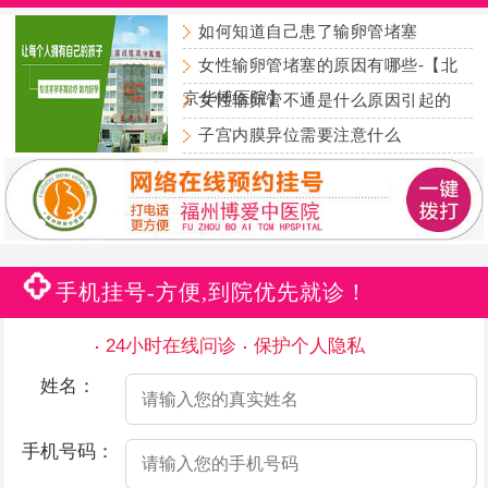
如何知道自己患了输卵管堵塞
女性输卵管堵塞的原因有哪些-【北
京华博医院】
女性输卵管不通是什么原因引起的
子宫内膜异位需要注意什么
手机挂号-方便,到院优先就诊！
24小时在线问诊
保护个人隐私
姓名：
手机号码：